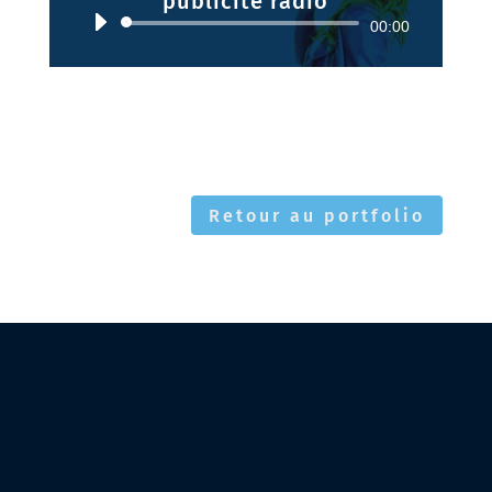
publicité radio
Lecteur
00:00
audio
Retour au portfolio